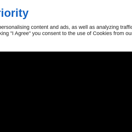
ontrôle complet,
iority
ssurer la fiabilité et
ers expliquent les
rsonalising content and ads, as well as analyzing traffi
s techniques adaptées
icking "I Agree" you consent to the use of Cookies from ou
soins spécifiques de
rmations transparentes
ces afin de faciliter
nalisé garantit aux
, parfaitement adaptée
ents.