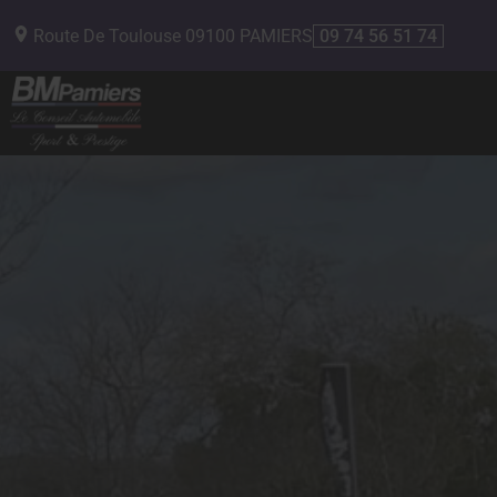
Route De Toulouse
09100
PAMIERS
09 74 56 51 74