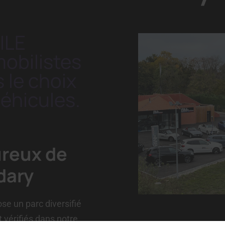
ILE
obilistes
 le choix
véhicules.
ureux de
dary
 un parc diversifié
vérifiés dans notre