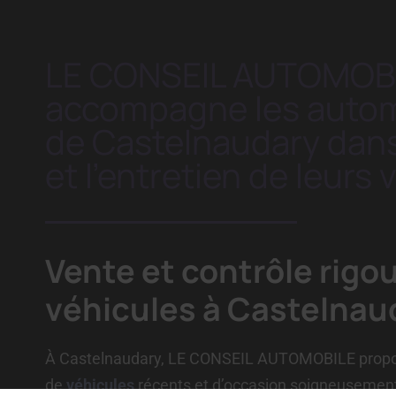
LE CONSEIL AUTOMOB
accompagne les autom
de Castelnaudary dans
et l’entretien de leurs 
Vente et contrôle rigo
véhicules à Castelnau
À Castelnaudary, LE CONSEIL AUTOMOBILE propose
de
véhicules
récents et d’occasion soigneusement 