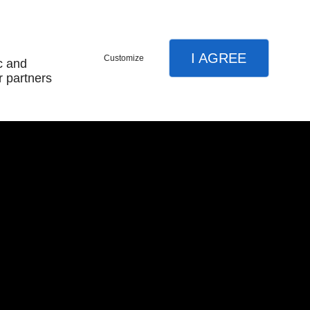
I AGREE
Customize
c and
r partners