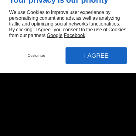
Your privacy is our priority
We use Cookies to improve user experience by
personalising content and ads, as well as analyzing
traffic and optimizing social networks functionalities.
By clicking "I Agree" you consent to the use of Cookies
from our partners
Google
Facebook
.
I AGREE
Customize
€39.990,00 EUR
BMW SERIE 4 GRAN
COUPE (G26) 420DA
XDRIVE 190CH M
SPORT
Ref : 6309