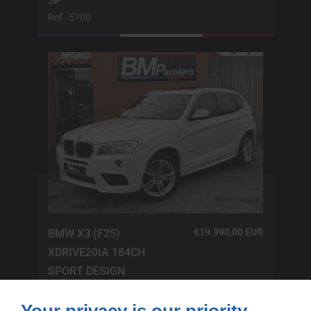
3P
Ref : 5700
€19.990,00 EUR
BMW X3 (F25)
XDRIVE20IA 184CH
SPORT DESIGN
Ref : 5894