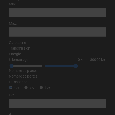
Min:
Max:
Carosserie
Transmission
Énergie
Kilometrage
0
km
‐
180000
km
Nombre de places
Nombre de portes
Puisssance
CH
CV
kW
De:
À: