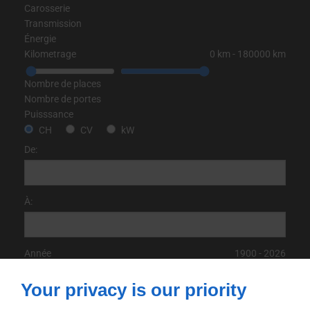
Carosserie
Transmission
Énergie
Kilometrage
0
km
‐
180000
km
Nombre de places
Nombre de portes
Puisssance
CH
CV
kW
De:
À:
Année
1900
‐
2026
Your privacy is our priority
Accueil
>
BMW
>
X1