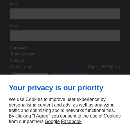
Min:
Max:
Carosserie
Transmission
Énergie
Kilometrage
0
km
‐
180000
km
Nombre de places
Your privacy is our priority
Nombre de portes
Puisssance
CH
CV
kW
We use Cookies to improve user experience by
personalising content and ads, as well as analyzing
De:
traffic and optimizing social networks functionalities.
By clicking "I Agree" you consent to the use of Cookies
from our partners
Google
Facebook
.
À: