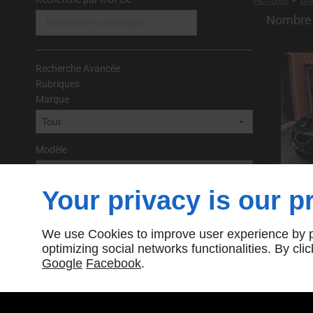
Nombre t
Recherche Avancée
Rubriques
Marque
Modèle
Your privacy is our pr
Prix(€) :
BMW S
Min:
COUPE
We use Cookies to improve user experience by pe
645CI
optimizing social networks functionalities. By cl
Ref : 6
Google
Facebook
.
Max: