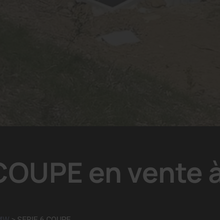
COUPE en vente 
MW
>
SERIE 6 COUPE