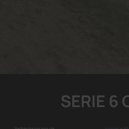
SERIE 6 
Accueil
>
B
Recherche par mot clé