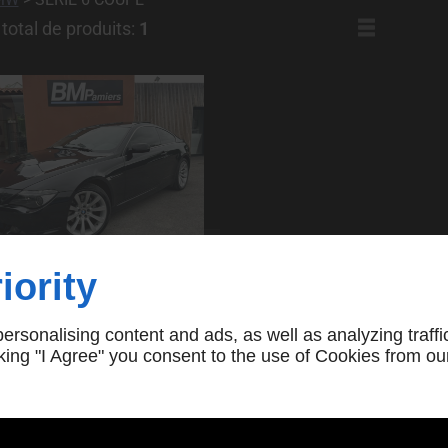
otal de produits:
1
iority
€16.990,00 EUR
ERIE 6
 (E63)
rsonalising content and ads, as well as analyzing traffi
 333CH
icking "I Agree" you consent to the use of Cookies from ou
118