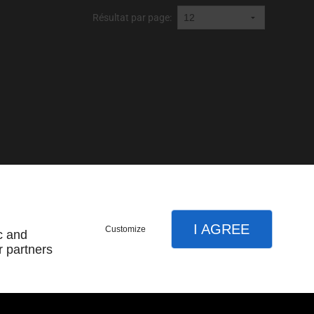
Résultat par page:
I AGREE
Customize
c and
r partners