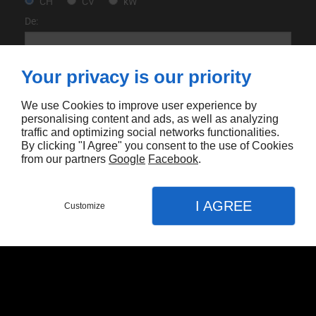
CH
CV
kW
De:
Your privacy is our priority
À:
We use Cookies to improve user experience by
personalising content and ads, as well as analyzing
Année
1900
‐
2026
traffic and optimizing social networks functionalities.
By clicking "I Agree" you consent to the use of Cookies
from our partners
Google
Facebook
.
Accueil
>
AUDI
>
Q7
Nombre total de
Résultat
I AGREE
Customize
par page:
produits:
1