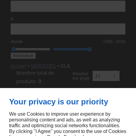
À:
Année
1900
‐
2026
Accueil
>
MERCEDES
>
GLA
Nombre total de
Résultat
par page:
produits:
3
Your privacy is our priority
We use Cookies to improve user experience by
personalising content and ads, as well as analyzing
traffic and optimizing social networks functionalities.
By clicking "I Agree" you consent to the use of Cookies