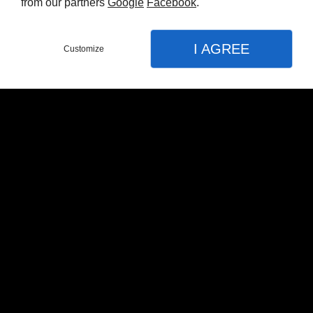
from our partners
Google
Facebook
.
I AGREE
Customize
€33.990,00 EUR
MERCEDES GLA 250
E 218CH AMG LINE
8G-DCT
Ref : 6339