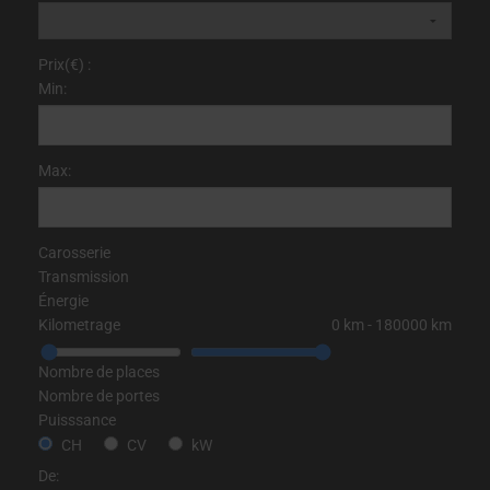
Prix(€) :
Min:
Max:
Carosserie
Transmission
Énergie
Kilometrage
0
km
‐
180000
km
Nombre de places
Nombre de portes
Puisssance
CH
CV
kW
De: