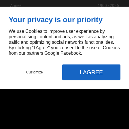
Année
1900
‐
2026
Your privacy is our priority
Accueil
>
MERCEDES
>
CLASSE E CABRIOLET
We use Cookies to improve user experience by
Nombre total de
Résultat
personalising content and ads, as well as analyzing
par page:
traffic and optimizing social networks functionalities.
produits:
2
By clicking "I Agree" you consent to the use of Cookies
from our partners
Google
Facebook
.
I AGREE
Customize
€32.990,00 EUR
MERCEDES CLASSE