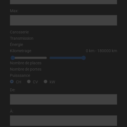
Max:
Carosserie
Transmission
Énergie
Kilometrage
0
km
‐
180000
km
Nombre de places
Nombre de portes
Puisssance
CH
CV
kW
De:
À: